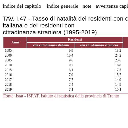
indice del capitolo
indice generale
note
avvertenze capi
TAV. I.47 - Tasso di natalità dei residenti con c
italiana e dei residenti con
cittadinanza straniera (1995-2019)
Residenti
Anni
con cittadinanza italiana
con cittadinanza straniera
1995
9,9
13,2
2000
10,4
24,2
2005
9,6
23,6
2010
9,5
18,8
2015
8,1
17,5
2016
7,9
15,7
2017
7,7
14,9
2018
7,4
14,9
2019
7,1
15,1
Fonte: Istat - ISPAT, Istituto di statistica della provincia di Trento