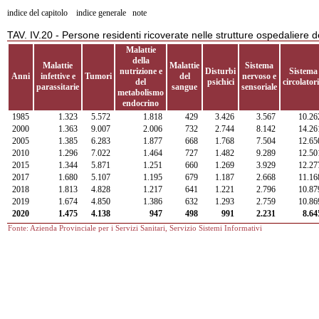
indice del capitolo
indice generale
note
TAV. IV.20 - Persone residenti ricoverate nelle strutture ospedaliere 
Malattie
della
Malattie
Malattie
Sistema
nutrizione e
Disturbi
Sistema
Anni
infettive e
Tumori
del
nervoso e
del
psichici
circolator
parassitarie
sangue
sensoriale
metabolismo
endocrino
1985
1.323
5.572
1.818
429
3.426
3.567
10.26
2000
1.363
9.007
2.006
732
2.744
8.142
14.26
2005
1.385
6.283
1.877
668
1.768
7.504
12.65
2010
1.296
7.022
1.464
727
1.482
9.289
12.50
2015
1.344
5.871
1.251
660
1.269
3.929
12.27
2017
1.680
5.107
1.195
679
1.187
2.668
11.16
2018
1.813
4.828
1.217
641
1.221
2.796
10.87
2019
1.674
4.850
1.386
632
1.293
2.759
10.86
2020
1.475
4.138
947
498
991
2.231
8.64
Fonte: Azienda Provinciale per i Servizi Sanitari, Servizio Sistemi Informativi