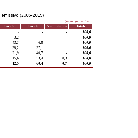
rd emissivo (2005-2019)
(valori percentuali)
Euro 5
Euro 6
Non definito
Totale
-
-
-
100,0
3,2
-
-
100,0
43,3
6,8
-
100,0
29,2
27,1
-
100,0
21,9
40,7
-
100,0
15,6
53,4
0,3
100,0
12,5
60,4
0,7
100,0