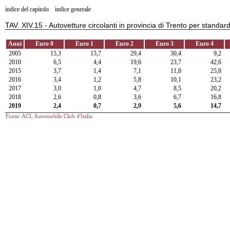
indice del capitolo
indice generale
TAV. XIV.15 - Autovetture circolanti in provincia di Trento per standa
Anni
Euro 0
Euro 1
Euro 2
Euro 3
Euro 4
2005
15,3
15,7
29,4
30,4
9,2
2010
6,5
4,4
19,6
23,7
42,6
2015
3,7
1,4
7,1
11,8
25,8
2016
3,4
1,2
5,8
10,1
23,2
2017
3,0
1,0
4,7
8,5
20,2
2018
2,6
0,8
3,6
6,7
16,8
2019
2,4
0,7
2,9
5,6
14,7
Fonte: ACI, Automobile Club d'Italia