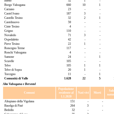
Bieno
32
1
-
Borgo Valsugana
660
10
1
Carzano
23
-
-
Castel Ivano
187
3
-
Castello Tesino
32
2
1
Castelnuovo
59
-
-
Cinte Tesino
4
-
-
Grigno
110
-
-
Novaledo
71
3
-
Ospedaletto
42
-
-
Pieve Tesino
22
1
-
Roncegno Terme
117
-
-
Ronchi Valsugana
4
-
-
Samone
24
-
1
Scurelle
105
-
-
Telve
105
1
1
Telve di Sopra
20
1
-
Torcegno
11
-
1
Comunità di Valle
1.628
22
5
Alta Valsugana e Bersntol
Popolazione
Sal
Comuni
residente al
Nati vivi
Morti
natur
1.1.2020
Altopiano della Vigolana
151
-
-
Baselga di Pinè
264
3
-
Bedollo
32
-
-