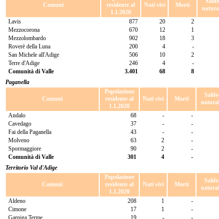
Sald
Comuni
residente al
Nati vivi
Morti
natura
1.1.2020
Lavis
877
20
2
Mezzocorona
670
12
1
Mezzolombardo
902
18
3
Roverè della Luna
200
4
-
San Michele all'Adige
506
10
2
Terre d'Adige
246
4
-
Comunità di Valle
3.401
68
8
Paganella
Popolazione
Saldo
Comuni
residente al
Nati vivi
Morti
natura
1.1.2020
Andalo
68
-
-
Cavedago
37
-
-
Fai della Paganella
43
-
-
Molveno
63
2
-
Spormaggiore
90
2
-
Comunità di Valle
301
4
-
Territorio Val d'Adige
Popolazione
Saldo
Comuni
residente al
Nati vivi
Morti
natura
1.1.2020
Aldeno
208
1
-
Cimone
17
1
-
Garniga Terme
19
-
-