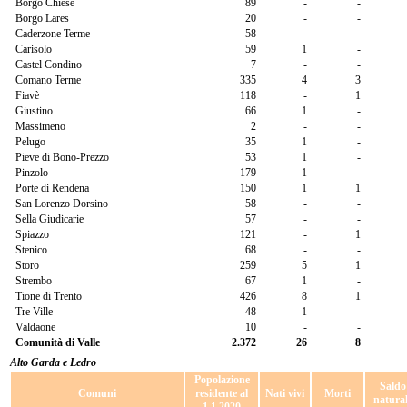
Borgo Chiese
89
-
-
Borgo Lares
20
-
-
Caderzone Terme
58
-
-
Carisolo
59
1
-
Castel Condino
7
-
-
Comano Terme
335
4
3
Fiavè
118
-
1
Giustino
66
1
-
Massimeno
2
-
-
Pelugo
35
1
-
Pieve di Bono-Prezzo
53
1
-
Pinzolo
179
1
-
Porte di Rendena
150
1
1
San Lorenzo Dorsino
58
-
-
Sella Giudicarie
57
-
-
Spiazzo
121
-
1
Stenico
68
-
-
Storo
259
5
1
Strembo
67
1
-
Tione di Trento
426
8
1
Tre Ville
48
1
-
Valdaone
10
-
-
Comunità di Valle
2.372
26
8
Alto Garda e Ledro
Popolazione
Saldo
Comuni
residente al
Nati vivi
Morti
natura