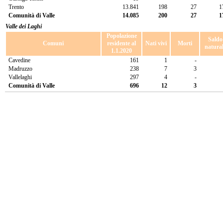
Trento
13.841
198
27
1
Comunità di Valle
14.085
200
27
1
Valle dei Laghi
Popolazione
Saldo
Comuni
residente al
Nati vivi
Morti
natura
1.1.2020
Cavedine
161
1
-
Madruzzo
238
7
3
Vallelaghi
297
4
-
Comunità di Valle
696
12
3