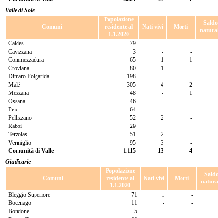
Valle di Sole
Popolazione
Saldo
Comuni
residente al
Nati vivi
Morti
natura
1.1.2020
Caldes
79
-
-
Cavizzana
3
-
-
Commezzadura
65
1
1
Croviana
80
1
-
Dimaro Folgarida
198
-
-
Malé
305
4
2
Mezzana
48
-
1
Ossana
46
-
-
Peio
64
-
-
Pellizzano
52
2
-
Rabbi
29
-
-
Terzolas
51
2
-
Vermiglio
95
3
-
Comunità di Valle
1.115
13
4
Giudicarie
Popolazione
Sald
Comuni
residente al
Nati vivi
Morti
natura
1.1.2020
Bleggio Superiore
71
1
-
Bocenago
11
-
-
Bondone
5
-
-