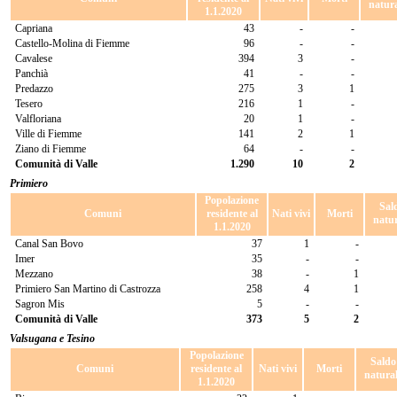
natur
1.1.2020
Capriana
43
-
-
Castello-Molina di Fiemme
96
-
-
Cavalese
394
3
-
Panchià
41
-
-
Predazzo
275
3
1
Tesero
216
1
-
Valfloriana
20
1
-
Ville di Fiemme
141
2
1
Ziano di Fiemme
64
-
-
Comunità di Valle
1.290
10
2
Primiero
Popolazione
Sal
Comuni
residente al
Nati vivi
Morti
natur
1.1.2020
Canal San Bovo
37
1
-
Imer
35
-
-
Mezzano
38
-
1
Primiero San Martino di Castrozza
258
4
1
Sagron Mis
5
-
-
Comunità di Valle
373
5
2
Valsugana e Tesino
Popolazione
Saldo
Comuni
residente al
Nati vivi
Morti
natura
1.1.2020