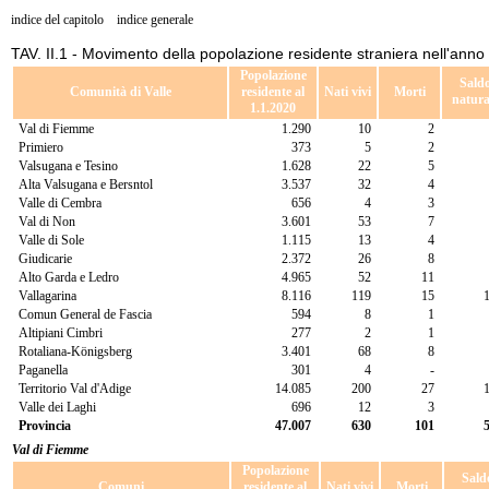
indice del capitolo
indice generale
TAV. II.1 - Movimento della popolazione residente straniera nell'ann
Popolazione
Sald
Comunità di Valle
residente al
Nati vivi
Morti
natura
1.1.2020
Val di Fiemme
1.290
10
2
Primiero
373
5
2
Valsugana e Tesino
1.628
22
5
Alta Valsugana e Bersntol
3.537
32
4
Valle di Cembra
656
4
3
Val di Non
3.601
53
7
Valle di Sole
1.115
13
4
Giudicarie
2.372
26
8
Alto Garda e Ledro
4.965
52
11
Vallagarina
8.116
119
15
Comun General de Fascia
594
8
1
Altipiani Cimbri
277
2
1
Rotaliana-Königsberg
3.401
68
8
Paganella
301
4
-
Territorio Val d'Adige
14.085
200
27
Valle dei Laghi
696
12
3
Provincia
47.007
630
101
Val di Fiemme
Popolazione
Sald
Comuni
residente al
Nati vivi
Morti