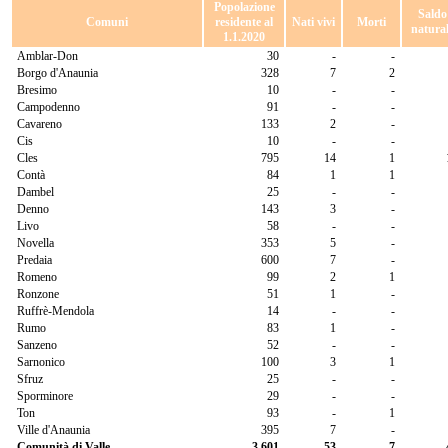
Popolazione
Saldo
Comuni
residente al
Nati vivi
Morti
natura
1.1.2020
Amblar-Don
30
-
-
Borgo d'Anaunia
328
7
2
Bresimo
10
-
-
Campodenno
91
-
-
Cavareno
133
2
-
Cis
10
-
-
Cles
795
14
1
Contà
84
1
1
Dambel
25
-
-
Denno
143
3
-
Livo
58
-
-
Novella
353
5
-
Predaia
600
7
-
Romeno
99
2
1
Ronzone
51
1
-
Ruffrè-Mendola
14
-
-
Rumo
83
1
-
Sanzeno
52
-
-
Sarnonico
100
3
1
Sfruz
25
-
-
Sporminore
29
-
-
Ton
93
-
1
Ville d'Anaunia
395
7
-
Comunità di Valle
3.601
53
7