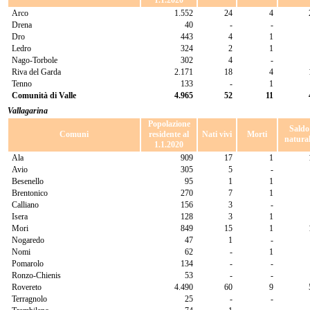
1.1.2020
Arco
1.552
24
4
Drena
40
-
-
Dro
443
4
1
Ledro
324
2
1
Nago-Torbole
302
4
-
Riva del Garda
2.171
18
4
Tenno
133
-
1
Comunità di Valle
4.965
52
11
Vallagarina
Popolazione
Saldo
Comuni
residente al
Nati vivi
Morti
natura
1.1.2020
Ala
909
17
1
Avio
305
5
-
Besenello
95
1
1
Brentonico
270
7
1
Calliano
156
3
-
Isera
128
3
1
Mori
849
15
1
Nogaredo
47
1
-
Nomi
62
-
1
Pomarolo
134
-
-
Ronzo-Chienis
53
-
-
Rovereto
4.490
60
9
Terragnolo
25
-
-