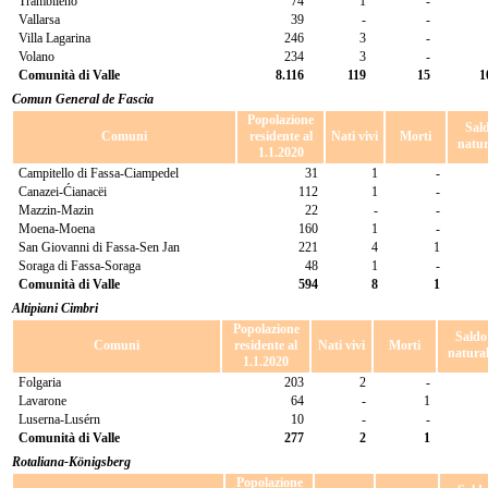
Trambileno
74
1
-
Vallarsa
39
-
-
Villa Lagarina
246
3
-
Volano
234
3
-
Comunità di Valle
8.116
119
15
1
Comun General de Fascia
Popolazione
Sal
Comuni
residente al
Nati vivi
Morti
natur
1.1.2020
Campitello di Fassa-Ciampedel
31
1
-
Canazei-Ćianacëi
112
1
-
Mazzin-Mazin
22
-
-
Moena-Moena
160
1
-
San Giovanni di Fassa-Sen Jan
221
4
1
Soraga di Fassa-Soraga
48
1
-
Comunità di Valle
594
8
1
Altipiani Cimbri
Popolazione
Saldo
Comuni
residente al
Nati vivi
Morti
natura
1.1.2020
Folgaria
203
2
-
Lavarone
64
-
1
Luserna-Lusérn
10
-
-
Comunità di Valle
277
2
1
Rotaliana-Königsberg
Popolazione