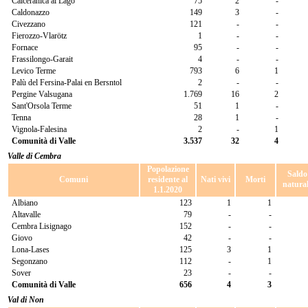
Calceranica al Lago
75
2
-
Caldonazzo
149
3
-
Civezzano
121
-
-
Fierozzo-Vlarötz
1
-
-
Fornace
95
-
-
Frassilongo-Garait
4
-
-
Levico Terme
793
6
1
Palù del Fersina-Palai en Bersntol
2
-
-
Pergine Valsugana
1.769
16
2
Sant'Orsola Terme
51
1
-
Tenna
28
1
-
Vignola-Falesina
2
-
1
Comunità di Valle
3.537
32
4
Valle di Cembra
Popolazione
Saldo
Comuni
residente al
Nati vivi
Morti
natura
1.1.2020
Albiano
123
1
1
Altavalle
79
-
-
Cembra Lisignago
152
-
-
Giovo
42
-
-
Lona-Lases
125
3
1
Segonzano
112
-
1
Sover
23
-
-
Comunità di Valle
656
4
3
Val di Non